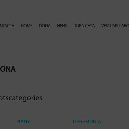
NTACTA
HOME
DONA
NENS
ROBA CASA
VESTUARI LAB
ONA
otscategories
BANY
CEREMONIA