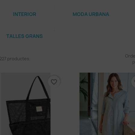
INTERIOR
MODA URBANA
TALLES GRANS
Ord
 227 productes.
p
favorite_border
fa