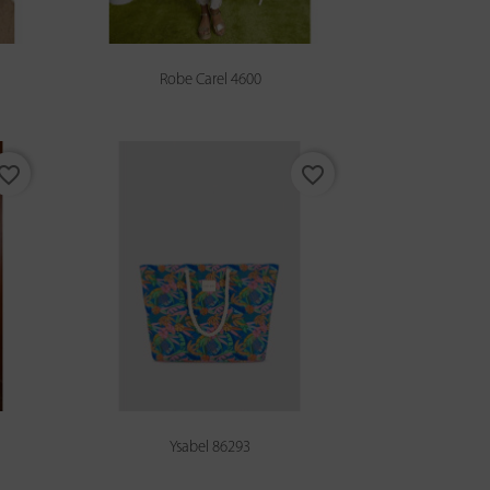
Robe Carel 4600
vorite_border
favorite_border
Ysabel 86293