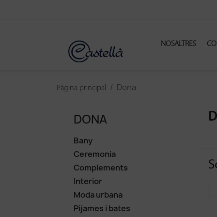
NOSALTRES
CO
Dona
Pàgina principal
DONA
D
Bany
Ceremonia
S
Complements
Interior
Moda urbana
Pijames i bates