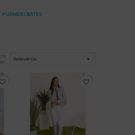
PIJAMES I BATES
ena

Rellevància
er:
vorite_border
favorite_border